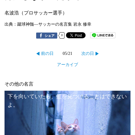
名波浩（プロサッカー選手）
出典：蹴球神髄―サッカーの名言集 岩永 修幸
0
シェア
05/21
前の日
次の日
アーカイブ
その他の名言
下を向いていたら、虹を見つけることはできない
よ。