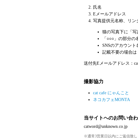
氏名
Eメールアドレス
写真提供元名称、リンク
猫の写真下に「写
「○○○」の部分の
SNSのアカウン
記載不要の場合は
送付先Eメールアドレス：catword
撮影協力
cat cafe にゃんこと
ネコカフェMONTA
当サイトへのお問い合わ
catword@unknown.co.jp
通常3営業日以内にご返信致し