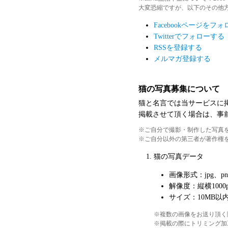
大変恐縮ですが、以下のその他
Facebookページをフ
Twitterでフォローする
RSSを登録する
メルマガ登録する
猫の写真募集について
猫と名言では当サービスに
掲載させて頂く場合は、事
ご自分で撮影・制作した写真
ご自分以外の第三者が著作権
猫の写真データ
画像形式：jpg、pn
解像度：縦横1000p
サイズ：10MB以
複数の画像をお送り頂く
掲載の際にトリミング加