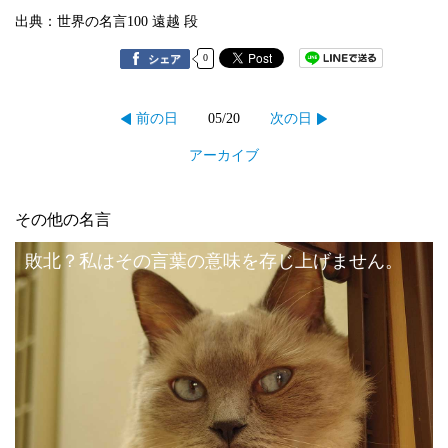
出典：世界の名言100 遠越 段
0
シェア
05/20
前の日
次の日
アーカイブ
その他の名言
敗北？私はその言葉の意味を存じ上げません。