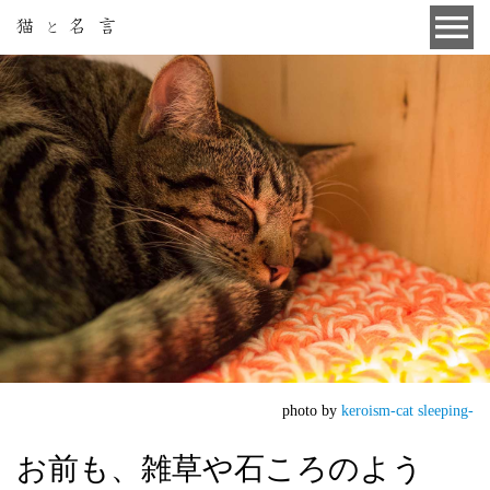
photo by
keroism-cat sleeping-
お前も、雑草や石ころのよう