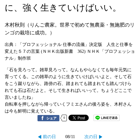
に、強く生きていけばいい。
木村秋則（りんご農家。世界で初めて無農薬・無施肥のリ
ンゴの栽培に成功。）
出典：「プロフェッショナル 仕事の流儀」決定版 人生と仕事を
変えた５７の言葉 (ＮＨＫ出版新書 362) ＮＨＫ「プロフェッショ
ナル」制作班
「石を見ろって。雑草見ろって。なんもやらなくても毎年元気に
育ってくる。この雑草のように生きていけばいいよと。そして石
をこう蹴りながら、路傍の石、踏まれても踏まれても踏んづけら
れても石は石だよと。そして生きればいいって。ちょうどここで
言いましたね」
自転車を押しながら帰っていくフミエさんの後ろ姿を、木村さん
は今も鮮明に覚えている。
0
シェア
08/11
前の日
次の日