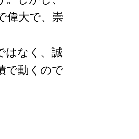
で偉大で、崇
ではなく、誠
積で動くので