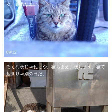
ぐ、始めなさい。
09/12
ろくな晩じゃねぇや。寝ちまえ、寝ちまえ。寝て
起きりゃ別の日だ。