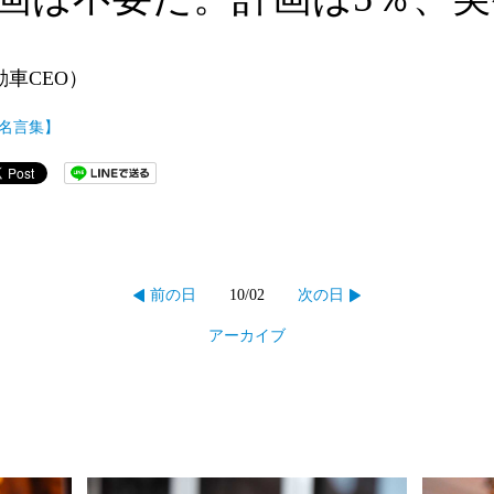
車CEO）
名言集】
10/02
前の日
次の日
アーカイブ