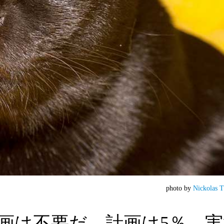
photo by
Nickolas T
画は不要だ。計画は5％、実