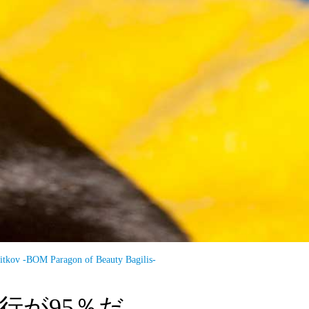
itkov -BOM Paragon of Beauty Bagilis-
行が95％だ。