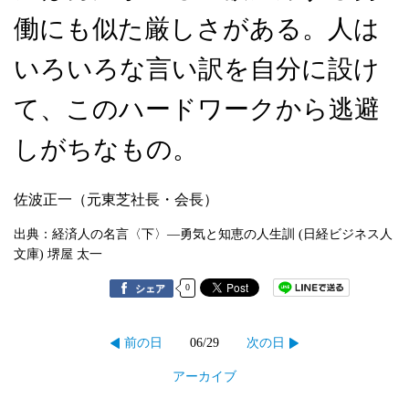
働にも似た厳しさがある。人は
いろいろな言い訳を自分に設け
て、このハードワークから逃避
しがちなもの。
佐波正一（元東芝社長・会長）
出典：経済人の名言〈下〉―勇気と知恵の人生訓 (日経ビジネス人
文庫) 堺屋 太一
0
シェア
06/29
前の日
次の日
アーカイブ