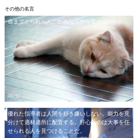
その他の名言
命までとられへん、だめならやり直せばいい。
06/11
優れた指導者は人間を好き嫌いしない。能力を見
分けて適材適所に配置する。肝心なのは大事を任
せられる人を見つけることだ。